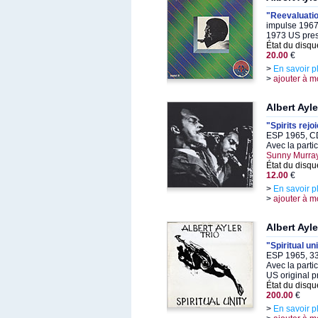
"Reevaluatio
impulse 1967
1973 US pre
État du disqu
20.00
€
>
En savoir p
>
ajouter à m
Albert Ayle
"Spirits rejo
ESP 1965, C
Avec la parti
Sunny Murray
État du disqu
12.00
€
>
En savoir p
>
ajouter à m
Albert Ayle
"Spiritual un
ESP 1965, 33
Avec la parti
US original p
État du disqu
200.00
€
>
En savoir p