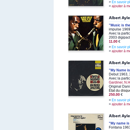
>
En savoir p
>
ajouter à m
Albert Ayle
"Music is the
impulse 1969
Avec la parti
2003 digipack
11.00
€
>
En savoir p
>
ajouter à m
Albert Ayle
"My Name is
Debut 1963, 
Avec la parti
Gardiner, N.
Original Dani
État du disqu
250.00
€
>
En savoir p
>
ajouter à m
Albert Ayle
"My name is 
Fontana 1963