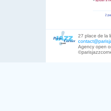
>
ajouter à m
2 p
27 place de la 
contact@parisj
Agency open on
©parisjazzcorn