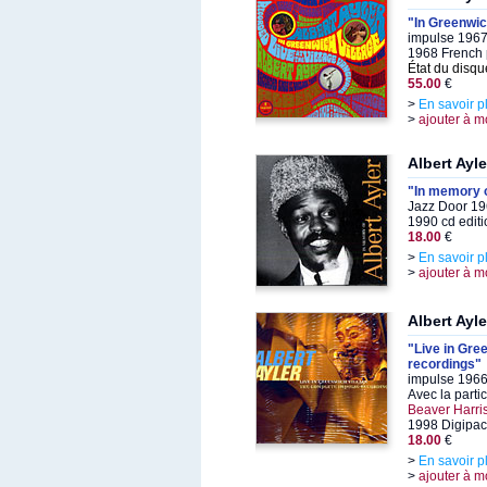
"In Greenwic
impulse 1967
1968 French p
État du disqu
55.00
€
>
En savoir p
>
ajouter à m
Albert Ayle
"In memory o
Jazz Door 19
1990 cd edit
18.00
€
>
En savoir p
>
ajouter à m
Albert Ayle
"Live in Gre
recordings"
impulse 1966
Avec la parti
Beaver Harri
1998 Digipa
18.00
€
>
En savoir p
>
ajouter à m