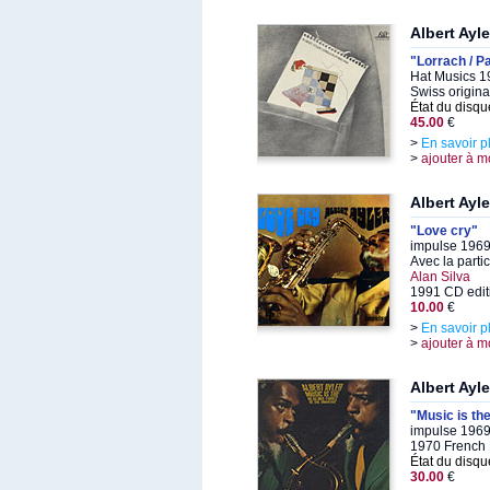
Albert Ayle
"Lorrach / P
Hat Musics 1
Swiss origina
État du disqu
45.00
€
>
En savoir p
>
ajouter à m
Albert Ayle
"Love cry"
impulse 1969
Avec la parti
Alan Silva
1991 CD edit
10.00
€
>
En savoir p
>
ajouter à m
Albert Ayle
"Music is th
impulse 1969
1970 French 
État du disqu
30.00
€