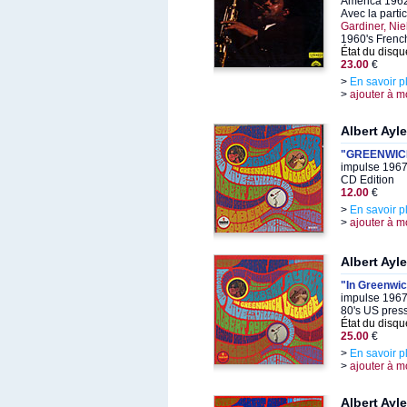
America 1962
Avec la parti
Gardiner, Ni
1960's Frenc
État du disqu
23.00
€
>
En savoir p
>
ajouter à m
Albert Ayle
"GREENWIC
impulse 1967
CD Edition
12.00
€
>
En savoir p
>
ajouter à m
Albert Ayle
"In Greenwic
impulse 1967
80's US pres
État du disqu
25.00
€
>
En savoir p
>
ajouter à m
Albert Ayle