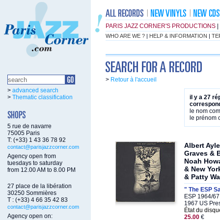
PARIS JAZZ CORNER'S PRODUCTIONS
|
WHO ARE WE ?
|
HELP & INFORMATION
|
TE
>
Retour à l'accueil
>
advanced search
>
Thematic classification
il y a 27 r
correspond
le nom co
le prénom
5 rue de navarre
75005 Paris
T: (+33) 1 43 36 78 92
Albert Ayl
contact@parisjazzcorner.com
Graves & 
Agency open from
Noah Howa
tuesdays to saturday
& New York
from 12.00 AM to 8.00 PM
& Patty Wa
27 place de la libération
" The ESP S
30250 Sommières
ESP 1964/67,
T : (+33) 4 66 35 42 83
1967 US Pre
contact@parisjazzcorner.com
État du disqu
Agency open on:
25.00
€