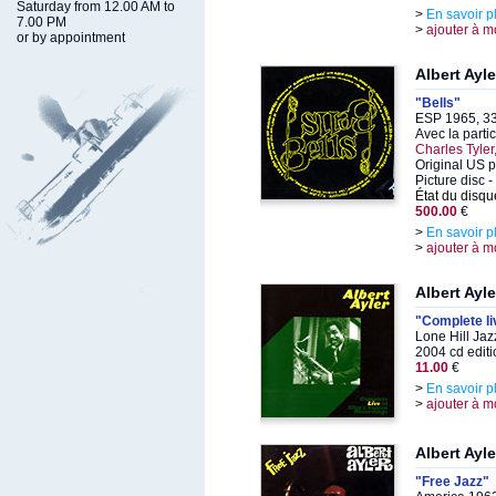
Saturday from 12.00 AM to
>
En savoir p
7.00 PM
>
ajouter à m
or by appointment
Albert Ayle
"Bells"
ESP 1965, 33
Avec la parti
Charles Tyler
Original US p
Picture disc
État du disqu
500.00
€
>
En savoir p
>
ajouter à m
Albert Ayle
"Complete li
Lone Hill Ja
2004 cd editi
11.00
€
>
En savoir p
>
ajouter à m
Albert Ayle
"Free Jazz"