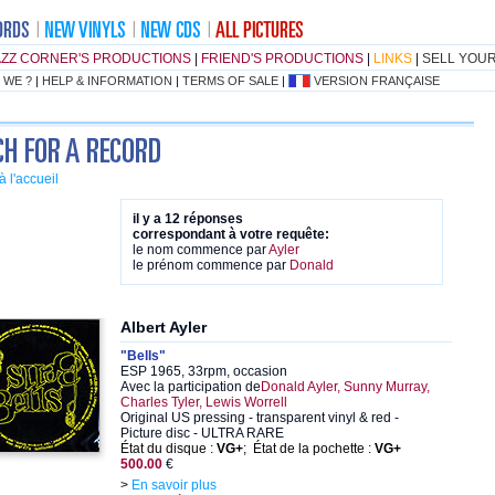
AZZ CORNER'S PRODUCTIONS
|
FRIEND'S PRODUCTIONS
|
LINKS
|
SELL YOU
 WE ?
|
HELP & INFORMATION
|
TERMS OF SALE
|
VERSION FRANÇAISE
à l'accueil
il y a 12 réponses
correspondant à votre requête:
le nom commence par
Ayler
le prénom commence par
Donald
Albert Ayler
"Bells"
ESP 1965, 33rpm, occasion
Avec la participation de
Donald Ayler, Sunny Murray,
Charles Tyler, Lewis Worrell
Original US pressing - transparent vinyl & red -
Picture disc - ULTRA RARE
État du disque :
VG+
; État de la pochette :
VG+
500.00
€
>
En savoir plus