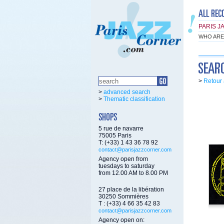
PARIS J
WHO ARE
>
Retour 
>
advanced search
>
Thematic classification
5 rue de navarre
75005 Paris
T: (+33) 1 43 36 78 92
contact@parisjazzcorner.com
Agency open from
tuesdays to saturday
from 12.00 AM to 8.00 PM
27 place de la libération
30250 Sommières
T : (+33) 4 66 35 42 83
contact@parisjazzcorner.com
Agency open on: