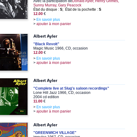
Avec la participation de
Donald Ayler, Henry Grimes,
Sunny Murray, Gary Peacock
État du disque :
S
; État de la pochette :
S
12.00
€
>
En savoir plus
>
ajouter à mon panier
Albert Ayler
"Black Revolt"
Magic Music 1966, CD, occasion
12.00
€
>
En savoir plus
>
ajouter à mon panier
Albert Ayler
"Complete live at Slug's saloon recordings"
Lone Hill Jazz 1966, CD, occasion
2004 cd edition
11.00
€
>
En savoir plus
>
ajouter à mon panier
Albert Ayler
"GREENWICH VILLAGE"