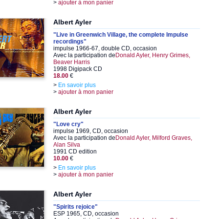
>
ajouter à mon panier
Albert Ayler
"Live in Greenwich Village, the complete Impulse
recordings"
impulse 1966-67, double CD, occasion
Avec la participation de
Donald Ayler, Henry Grimes,
Beaver Harris
1998 Digipack CD
18.00
€
>
En savoir plus
>
ajouter à mon panier
Albert Ayler
"Love cry"
impulse 1969, CD, occasion
Avec la participation de
Donald Ayler, Milford Graves,
Alan Silva
1991 CD edition
10.00
€
>
En savoir plus
>
ajouter à mon panier
Albert Ayler
"Spirits rejoice"
ESP 1965, CD, occasion