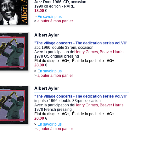
Jazz Door 1966, CD, occasion
1990 cd edition - RARE
18.00
€
>
En savoir plus
>
ajouter à mon panier
Albert Ayler
"The village concerts - The dedication series vol.VII"
abc 1966, double 33rpm, occasion
Avec la participation de
Henry Grimes, Beaver Harris
1978 US original pressing
État du disque :
VG+
; État de la pochette :
VG+
28.00
€
>
En savoir plus
>
ajouter à mon panier
Albert Ayler
"The village concerts - The dedication series vol.VII"
impulse 1966, double 33rpm, occasion
Avec la participation de
Henry Grimes, Beaver Harris
1978 French pressing
État du disque :
VG+
; État de la pochette :
VG+
20.00
€
>
En savoir plus
>
ajouter à mon panier