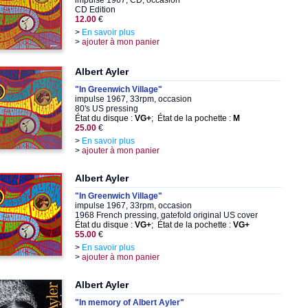
impulse 1967, CD, occasion
CD Edition
12.00
€
>
En savoir plus
>
ajouter à mon panier
Albert Ayler
"In Greenwich Village"
impulse 1967, 33rpm, occasion
80's US pressing
État du disque :
VG+
; État de la pochette :
M
25.00
€
>
En savoir plus
>
ajouter à mon panier
Albert Ayler
"In Greenwich Village"
impulse 1967, 33rpm, occasion
1968 French pressing, gatefold original US cover
État du disque :
VG+
; État de la pochette :
VG+
55.00
€
>
En savoir plus
>
ajouter à mon panier
Albert Ayler
"In memory of Albert Ayler"