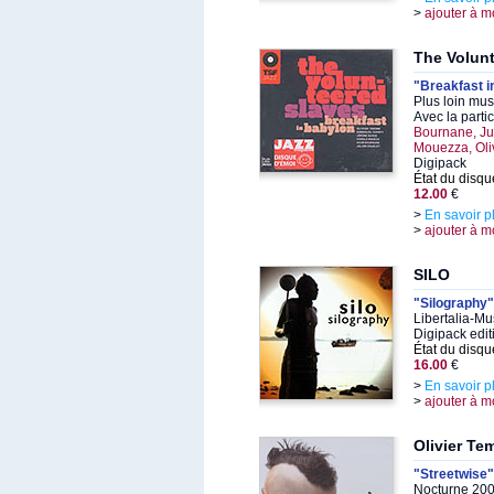
>
ajouter à m
The Volun
"Breakfast i
Plus loin mu
Avec la parti
Bournane, Ju
Mouezza, Oli
Digipack
État du disqu
12.00
€
>
En savoir p
>
ajouter à m
SILO
"Silography"
Libertalia-Mu
Digipack edit
État du disqu
16.00
€
>
En savoir p
>
ajouter à m
Olivier Te
"Streetwise"
Nocturne 200