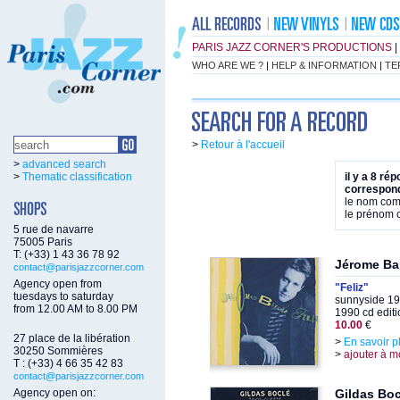
PARIS JAZZ CORNER'S PRODUCTIONS
|
WHO ARE WE ?
|
HELP & INFORMATION
|
TE
>
Retour à l'accueil
>
advanced search
>
Thematic classification
il y a 8 ré
correspond
le nom co
le prénom
5 rue de navarre
75005 Paris
T: (+33) 1 43 36 78 92
Jérome Ba
contact@parisjazzcorner.com
Agency open from
"Feliz"
tuesdays to saturday
sunnyside 19
from 12.00 AM to 8.00 PM
1990 cd editi
10.00
€
27 place de la libération
>
En savoir p
30250 Sommières
>
ajouter à m
T : (+33) 4 66 35 42 83
contact@parisjazzcorner.com
Agency open on:
Gildas Boc