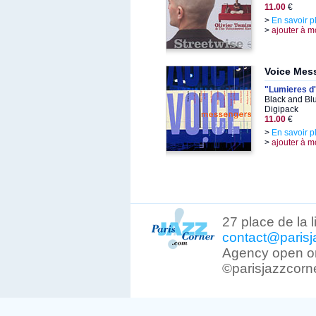
11.00
€
>
En savoir p
>
ajouter à m
Voice Mes
"Lumieres d
Black and Bl
Digipack
11.00
€
>
En savoir p
>
ajouter à m
27 place de la 
contact@parisj
Agency open on
©parisjazzcorn