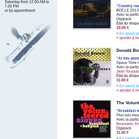
Saturday from 12.00 AM to
"Country ro
7.00 PM
BOCLE 2013,
or by appointment
Avec la parti
Digipack
État du disqu
10.00
€
>
En savoir p
>
ajouter à m
Donald Br
"At this point
Space Time r
Avec la parti
Jean Toussai
État du disqu
11.00
€
>
En savoir p
>
ajouter à m
The Volun
"Breakfast i
Plus loin mu
Avec la parti
Bournane, Em
Digipack
11.00
€
>
En savoir p