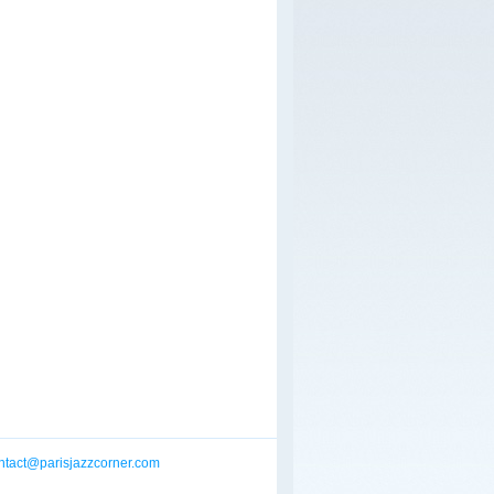
ntact@parisjazzcorner.com