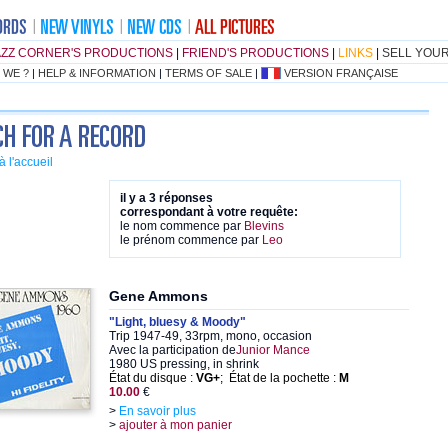
AZZ CORNER'S PRODUCTIONS
|
FRIEND'S PRODUCTIONS
|
LINKS
|
SELL YOU
 WE ?
|
HELP & INFORMATION
|
TERMS OF SALE
|
VERSION FRANÇAISE
à l'accueil
il y a 3 réponses
correspondant à votre requête:
le nom commence par
Blevins
le prénom commence par
Leo
Gene Ammons
"Light, bluesy & Moody"
Trip 1947-49, 33rpm, mono, occasion
Avec la participation de
Junior Mance
1980 US pressing, in shrink
État du disque :
VG+
; État de la pochette :
M
10.00
€
>
En savoir plus
>
ajouter à mon panier