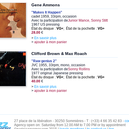
Gene Ammons
"Makes It Happen"
cadet 1959, 33rpm, occasion
Avec la participation de
Junior Mance, Sonny Stitt
1967 US pressing
État du disque :
VG+
; État de la pochette :
VG+
28.00
€
>
En savoir plus
>
ajouter à mon panier
Clifford Brown & Max Roach
"Raw genius 2"
JVC 1955, 33rpm, mono, occasion
Avec la participation de
Sonny Rollins
1977 original Japanese pressing
État du disque :
VG+
; État de la pochette :
VG+
40.00
€
>
En savoir plus
>
ajouter à mon panier
27 place de la libération - 30250 Sommières - T : (+33) 4 66 35 42 83 -
co
Agency open on: Saturday from 12.00 AM to 7.00 PM or by appointment