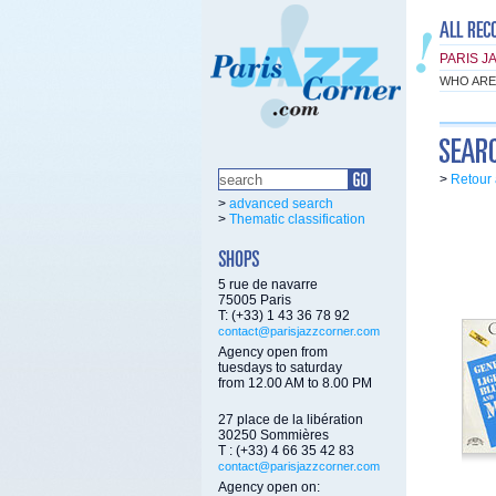
PARIS J
WHO ARE
>
Retour 
>
advanced search
>
Thematic classification
5 rue de navarre
75005 Paris
T: (+33) 1 43 36 78 92
contact@parisjazzcorner.com
Agency open from
tuesdays to saturday
from 12.00 AM to 8.00 PM
27 place de la libération
30250 Sommières
T : (+33) 4 66 35 42 83
contact@parisjazzcorner.com
Agency open on: