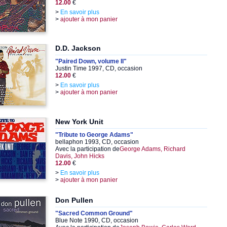
12.00
€
>
En savoir plus
>
ajouter à mon panier
D.D. Jackson
"Paired Down, volume II"
Justin Time 1997, CD, occasion
12.00
€
>
En savoir plus
>
ajouter à mon panier
New York Unit
"Tribute to George Adams"
bellaphon 1993, CD, occasion
Avec la participation de
George Adams, Richard
Davis, John Hicks
12.00
€
>
En savoir plus
>
ajouter à mon panier
Don Pullen
"Sacred Common Ground"
Blue Note 1990, CD, occasion