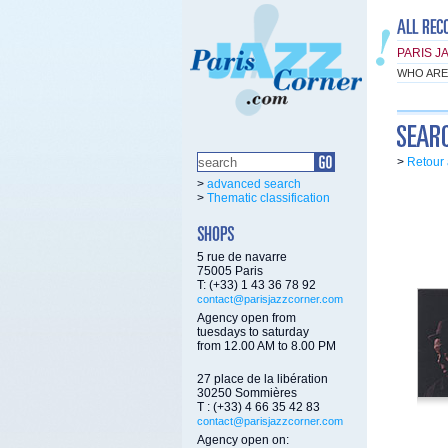
PARIS J
WHO ARE
>
Retour 
>
advanced search
>
Thematic classification
5 rue de navarre
75005 Paris
T: (+33) 1 43 36 78 92
contact@parisjazzcorner.com
Agency open from
tuesdays to saturday
from 12.00 AM to 8.00 PM
27 place de la libération
30250 Sommières
T : (+33) 4 66 35 42 83
contact@parisjazzcorner.com
Agency open on: