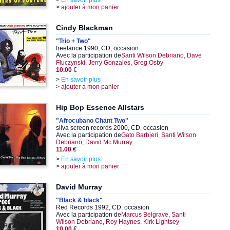
>
En savoir plus
>
ajouter à mon panier
Cindy Blackman
"Trio + Two"
freelance 1990, CD, occasion
Avec la participation de
Santi Wilson Debriano, Dave
Fluczynski, Jerry Gonzales, Greg Osby
10.00
€
>
En savoir plus
>
ajouter à mon panier
Hip Bop Essence Allstars
"Afrocubano Chant Two"
silva screen records 2000, CD, occasion
Avec la participation de
Gato Barbieri, Santi Wilson
Debriano, David Mc Murray
11.00
€
>
En savoir plus
>
ajouter à mon panier
David Murray
"Black & black"
Red Records 1992, CD, occasion
Avec la participation de
Marcus Belgrave, Santi
Wilson Debriano, Roy Haynes, Kirk Lightsey
10.00
€