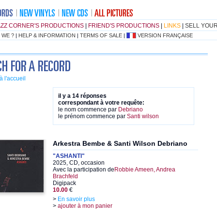
AZZ CORNER'S PRODUCTIONS
|
FRIEND'S PRODUCTIONS
|
LINKS
|
SELL YOU
 WE ?
|
HELP & INFORMATION
|
TERMS OF SALE
|
VERSION FRANÇAISE
à l'accueil
il y a 14 réponses
correspondant à votre requête:
le nom commence par
Debriano
le prénom commence par
Santi wilson
Arkestra Bembe & Santi Wilson Debriano
"ASHANTI"
2025, CD, occasion
Avec la participation de
Robbie Ameen, Andrea
Brachfeld
Digipack
10.00
€
>
En savoir plus
>
ajouter à mon panier