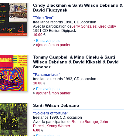
Cindy Blackman & Santi Wilson Debriano &
David Fiuczynski
"Trio + Two"
free lance records 1990, CD, occasion
Avec la participation de
Jerry Gonzalez, Greg Osby
1991 CD Edition Digipack
10.00
€
>
En savoir plus
>
ajouter à mon panier
Tommy Campbell & Mino Cinelu & Santi
Wilson Debriano & David Kikoski & David
Sanchez
"Panamaniacs"
free lance records 1993, CD, occasion
10.00
€
>
En savoir plus
>
ajouter à mon panier
Santi Wilson Debriano
"Soldiers of fortune"
freelance 1990, CD, occasion
Avec la participation de
Ronnie Burrage, John
Purcell, Kenny Werner
6.00
€