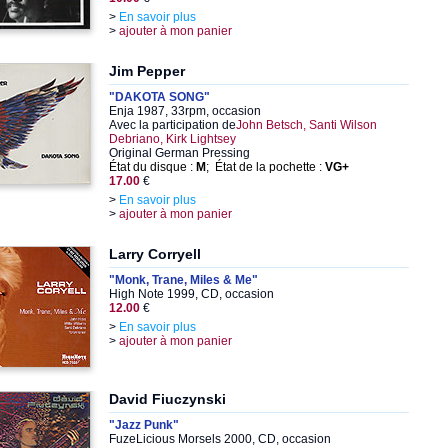
>
En savoir plus
>
ajouter à mon panier
Jim Pepper
"DAKOTA SONG"
Enja 1987, 33rpm, occasion
Avec la participation de
John Betsch, Santi Wilson
Debriano, Kirk Lightsey
Original German Pressing
État du disque :
M
; État de la pochette :
VG+
17.00
€
>
En savoir plus
>
ajouter à mon panier
Larry Corryell
"Monk, Trane, Miles & Me"
High Note 1999, CD, occasion
12.00
€
>
En savoir plus
>
ajouter à mon panier
David Fiuczynski
"Jazz Punk"
FuzeLicious Morsels 2000, CD, occasion