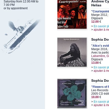
Andrew Cy
Saturday from 12.00 AM to
7.00 PM
Helias
or by appointment
"Courtepointe
Marge 2012, 
DIgipack
12.00
€
>
En savoir p
>
ajouter à m
Sophia Do
"Alice's evi
Marge 2016, 
Avec la parti
Labarrière, G
Digipack
13.00
€
>
En savoir p
>
ajouter à m
Sophia Do
"Flowers of
Leo Records 
2005 CD édit
10.00
€
>
En savoir p
>
ajouter à m