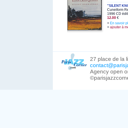
"SILENT K
Cuneiform Re
1996 CD édit
12.00
€
>
En savoir p
>
ajouter à m
27 place de la 
contact@parisj
Agency open on
©parisjazzcorn