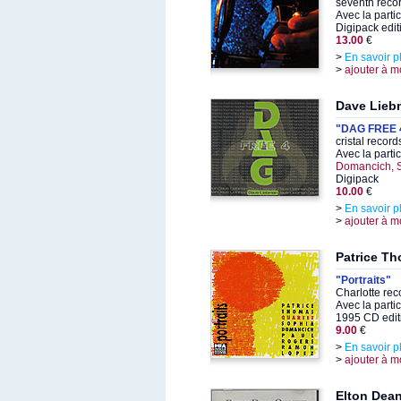
seventh reco
Avec la parti
Digipack edit
13.00
€
>
En savoir p
>
ajouter à m
Dave Lieb
"DAG FREE 
cristal recor
Avec la parti
Domancich, 
Digipack
10.00
€
>
En savoir p
>
ajouter à m
Patrice T
"Portraits"
Charlotte re
Avec la parti
1995 CD edit
9.00
€
>
En savoir p
>
ajouter à m
Elton Dea