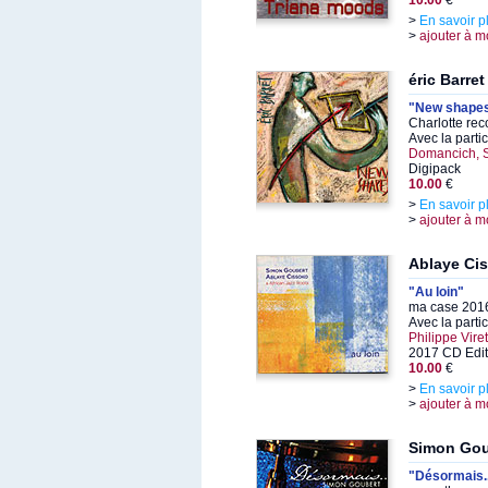
10.00
€
>
En savoir p
>
ajouter à m
éric Barret
"New shape
Charlotte re
Avec la parti
Domancich, 
Digipack
10.00
€
>
En savoir p
>
ajouter à m
Ablaye Ci
"Au loin"
ma case 2016
Avec la parti
Philippe Viret
2017 CD Edit
10.00
€
>
En savoir p
>
ajouter à m
Simon Gou
"Désormais..