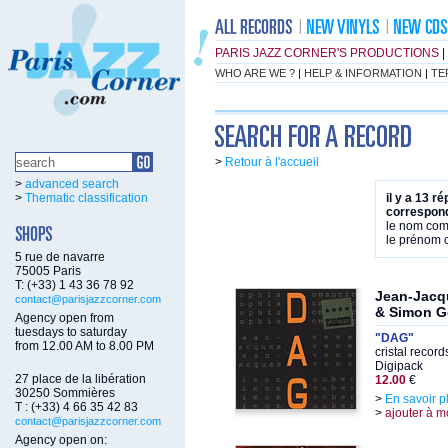
PARIS JAZZ CORNER'S PRODUCTIONS
|
WHO ARE WE ?
|
HELP & INFORMATION
|
TE
>
Retour à l'accueil
>
advanced search
>
Thematic classification
il y a 13 r
correspond
le nom co
le prénom
5 rue de navarre
75005 Paris
T: (+33) 1 43 36 78 92
Jean-Jacq
contact@parisjazzcorner.com
& Simon G
Agency open from
tuesdays to saturday
"DAG"
from 12.00 AM to 8.00 PM
cristal recor
Digipack
27 place de la libération
12.00
€
30250 Sommières
>
En savoir p
T : (+33) 4 66 35 42 83
>
ajouter à m
contact@parisjazzcorner.com
Agency open on: