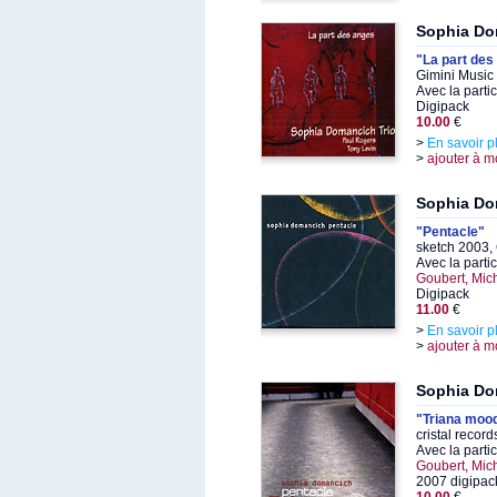
Sophia Do
"La part des
Gimini Music
Avec la parti
Digipack
10.00
€
>
En savoir p
>
ajouter à m
Sophia Do
"Pentacle"
sketch 2003,
Avec la parti
Goubert, Mic
Digipack
11.00
€
>
En savoir p
>
ajouter à m
Sophia Do
"Triana moo
cristal recor
Avec la parti
Goubert, Mic
2007 digipack