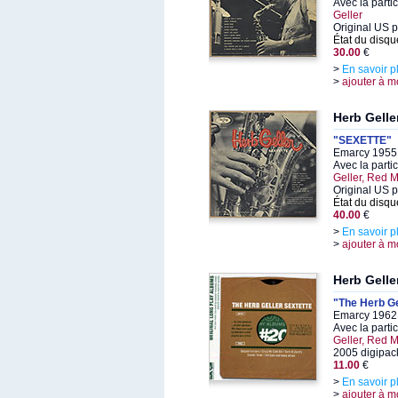
Avec la parti
Geller
Original US p
État du disqu
30.00
€
>
En savoir p
>
ajouter à m
Herb Gelle
"SEXETTE"
Emarcy 1955,
Avec la parti
Geller, Red M
Original US 
État du disqu
40.00
€
>
En savoir p
>
ajouter à m
Herb Gelle
"The Herb Ge
Emarcy 1962,
Avec la parti
Geller, Red M
2005 digipack
11.00
€
>
En savoir p
>
ajouter à m