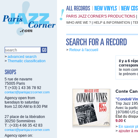
PARIS JAZZ CORNER'S PRODUCTIONS
|
WHO ARE WE ?
|
HELP & INFORMATION
|
TE
>
Retour à l'accueil
>
advanced search
>
Thematic classification
il y a 6 ré
correspond
le nom co
le prénom
5 rue de navarre
75005 Paris
T: (+33) 1 43 36 78 92
Conte Cand
contact@parisjazzcorner.com
Agency open from
"Condoli/ Vi
tuesdays to saturday
Trip Jazz 19
from 12.00 AM to 8.00 PM
Avec la parti
1970/80 US p
État du disqu
27 place de la libération
9.00
€
30250 Sommières
T : (+33) 4 66 35 42 83
>
En savoir p
contact@parisjazzcorner.com
>
ajouter à m
Agency open on: