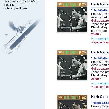
Saturday from 12.00 AM to
Herb Gelle
7.00 PM
or by appointment
"Herb Geller
Emarcy 1964,
Avec la parti
Geller, Lawr
Japanese pr
État du disqu
cut on edge
25.00
€
>
En savoir p
>
ajouter à m
Herb Gelle
"Herb Geller
Emarcy 1964,
Avec la parti
Geller, Lawr
Japanese pr
État du disqu
28.00
€
>
En savoir p
>
ajouter à m
Herb Gelle
"HERB GEL
Emarcy 1954-