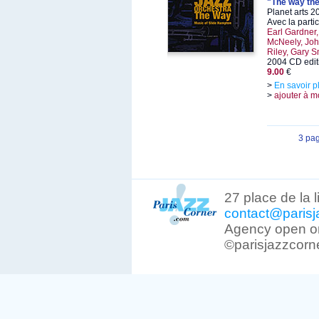
"The way the
Planet arts 2
Avec la parti
Earl Gardner,
McNeely, Joh
Riley, Gary 
2004 CD edit
9.00
€
>
En savoir p
>
ajouter à m
3 pa
27 place de la 
contact@parisj
Agency open on
©parisjazzcorn