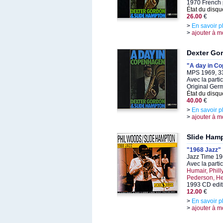
1970 French p
État du disqu
26.00
€
>
En savoir p
>
ajouter à m
Dexter Go
"A day in C
MPS 1969, 3
Avec la parti
Original Ger
État du disqu
40.00
€
>
En savoir p
>
ajouter à m
Slide Ham
"1968 Jazz"
Jazz Time 19
Avec la parti
Humair, Phill
Pederson, He
1993 CD edit
12.00
€
>
En savoir p
>
ajouter à m