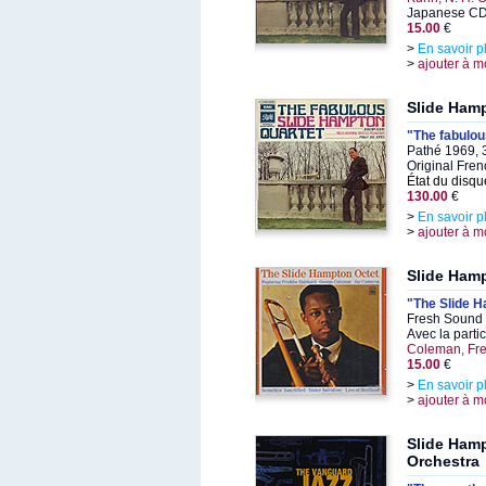
Japanese CD 
15.00
€
>
En savoir p
>
ajouter à m
Slide Ham
"The fabulou
Pathé 1969, 
Original Fren
État du disqu
130.00
€
>
En savoir p
>
ajouter à m
Slide Ham
"The Slide 
Fresh Sound 
Avec la parti
Coleman, Fr
15.00
€
>
En savoir p
>
ajouter à m
Slide Ham
Orchestra