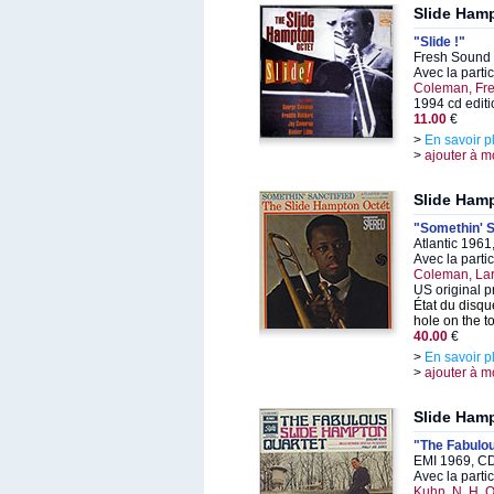
Slide Ham
"Slide !"
Fresh Sound 
Avec la parti
Coleman, Fre
1994 cd editi
11.00
€
>
En savoir p
>
ajouter à m
Slide Ham
"Somethin' S
Atlantic 1961
Avec la parti
Coleman, Lar
US original p
État du disqu
hole on the to
40.00
€
>
En savoir p
>
ajouter à m
Slide Ham
"The Fabulo
EMI 1969, CD
Avec la parti
Kuhn, N. H. 