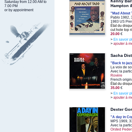
Kenny Barr
Saturday from 12.00 AM to
Hampton &
7.00 PM
or by appointment
"Mad About 
Pablo 1982, 
1983 US Pre
État du disqu
cut hole top r
20.00
€
>
En savoir p
>
ajouter à m
Sacha Dist
"Back to jaz
La voix de s
Avec la parti
Rovère
French origin
État du disqu
35.00
€
>
En savoir p
>
ajouter à m
Dexter Go
"A day in C
MPS 1969, 3
Avec la parti
Orsted Peders