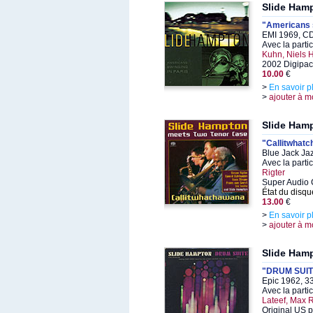
Slide Ham
"Americans s
EMI 1969, CD
Avec la parti
Kuhn, Niels 
2002 Digipac
10.00
€
>
En savoir p
>
ajouter à m
Slide Ham
"Callitwhat
Blue Jack Ja
Avec la parti
Rigter
Super Audio 
État du disqu
13.00
€
>
En savoir p
>
ajouter à m
Slide Ham
"DRUM SUITE pa
Epic 1962, 3
Avec la parti
Lateef, Max 
Original US p