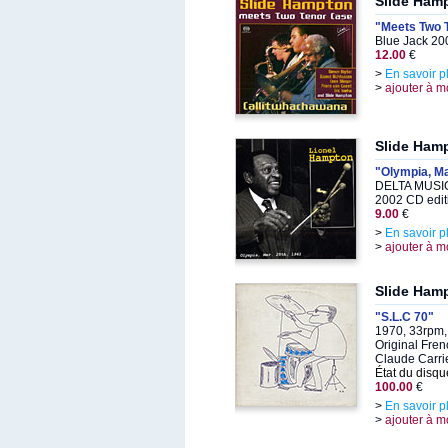
Slide Ham
"Meets Two 
Blue Jack 20
12.00
€
>
En savoir p
>
ajouter à m
Slide Ham
"Olympia, Ma
DELTA MUSIC
2002 CD edit
9.00
€
>
En savoir p
>
ajouter à m
Slide Ham
"S.L.C 70"
1970, 33rpm,
Original Fren
Claude Carri
État du disqu
100.00
€
>
En savoir p
>
ajouter à m