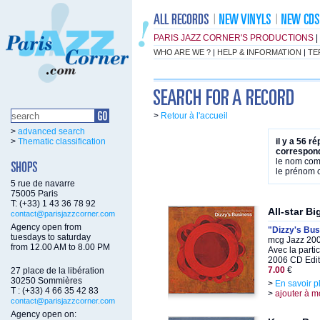
PARIS JAZZ CORNER'S PRODUCTIONS
|
WHO ARE WE ?
|
HELP & INFORMATION
|
TE
>
Retour à l'accueil
>
advanced search
>
Thematic classification
il y a 56 r
correspond
le nom co
le prénom
5 rue de navarre
75005 Paris
T: (+33) 1 43 36 78 92
All-star B
contact@parisjazzcorner.com
Agency open from
"Dizzy's Bu
tuesdays to saturday
mcg Jazz 200
from 12.00 AM to 8.00 PM
Avec la parti
2006 CD Edit
7.00
€
27 place de la libération
30250 Sommières
>
En savoir p
T : (+33) 4 66 35 42 83
>
ajouter à m
contact@parisjazzcorner.com
Agency open on: