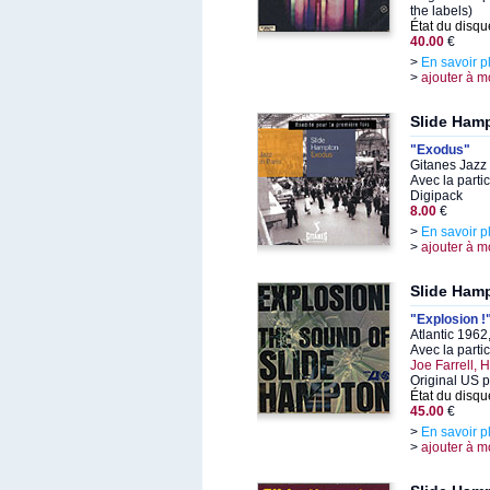
the labels)
État du disqu
40.00
€
>
En savoir p
>
ajouter à m
Slide Ham
"Exodus"
Gitanes Jazz 
Avec la parti
Digipack
8.00
€
>
En savoir p
>
ajouter à m
Slide Ham
"Explosion !
Atlantic 196
Avec la parti
Joe Farrell, 
Original US p
État du disqu
45.00
€
>
En savoir p
>
ajouter à m