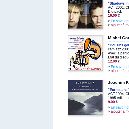
"Shadows in 
ACT 2001, C
Digipack
10.00
€
>
En savoir p
>
ajouter à m
Michel Go
"Cousins ge
camjazz 2005
Avec la parti
État du disqu
12.00
€
>
En savoir p
>
ajouter à m
Joachim 
"Europeana
ACT 1994, C
1995 edition 
9.00
€
>
En savoir p
>
ajouter à m