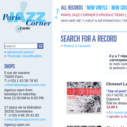
PARIS JAZZ CORNER'S PRODUCTIONS
|
WHO ARE WE ?
|
HELP & INFORMATION
|
TE
>
Retour à l'accueil
>
advanced search
>
Thematic classification
il y a 7 ré
correspond
le nom co
le prénom
5 rue de navarre
75005 Paris
T: (+33) 1 43 36 78 92
Christof L
contact@parisjazzcorner.com
Agency open from
"Out of print
tuesdays to saturday
OUT NOTE 20
from 12.00 AM to 8.00 PM
Digipack
État du disqu
12.00
€
27 place de la libération
30250 Sommières
>
En savoir p
T : (+33) 4 66 35 42 83
>
ajouter à m
contact@parisjazzcorner.com
Agency open on: