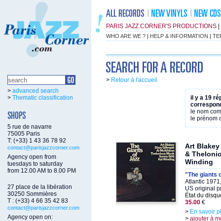
PARIS JAZZ CORNER'S PRODUCTIONS
|
WHO ARE WE ?
|
HELP & INFORMATION
|
TE
>
Retour à l'accueil
>
advanced search
>
Thematic classification
il y a 19 r
correspond
le nom co
le prénom
5 rue de navarre
75005 Paris
T: (+33) 1 43 36 78 92
Art Blakey
contact@parisjazzcorner.com
& Thelonio
Agency open from
Winding
tuesdays to saturday
from 12.00 AM to 8.00 PM
"The giants o
Atlantic 197
27 place de la libération
US original p
30250 Sommières
État du disqu
T : (+33) 4 66 35 42 83
35.00
€
contact@parisjazzcorner.com
>
En savoir p
Agency open on:
>
ajouter à m