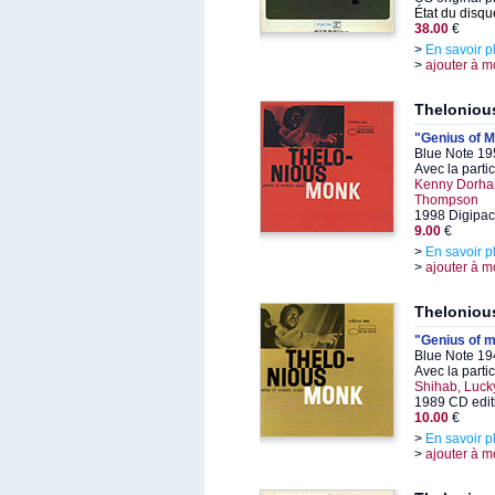
État du disqu
38.00
€
>
En savoir p
>
ajouter à m
Theloniou
"Genius of M
Blue Note 19
Avec la parti
Kenny Dorham
Thompson
1998 Digipac
9.00
€
>
En savoir p
>
ajouter à m
Theloniou
"Genius of 
Blue Note 19
Avec la parti
Shihab, Luc
1989 CD edit
10.00
€
>
En savoir p
>
ajouter à m