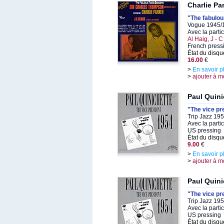
Charlie Pa
"The fabulou
Vogue 1945/1
Avec la parti
Al Haig, J -
French press
État du disqu
16.00
€
>
En savoir p
>
ajouter à m
Paul Quini
"The vice pr
Trip Jazz 19
Avec la parti
US pressing
État du disqu
9.00
€
>
En savoir p
>
ajouter à m
Paul Quini
"The vice pr
Trip Jazz 19
Avec la parti
US pressing
État du disqu