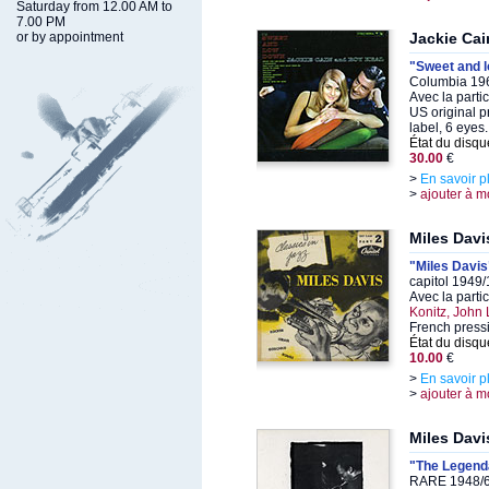
Saturday from 12.00 AM to
7.00 PM
or by appointment
Jackie Cai
"Sweet and 
Columbia 196
Avec la parti
US original p
label, 6 eyes.
État du disqu
30.00
€
>
En savoir p
>
ajouter à m
Miles Davi
"Miles Davis
capitol 1949
Avec la parti
Konitz, John
French press
État du disqu
10.00
€
>
En savoir p
>
ajouter à m
Miles Davi
"The Legend
RARE 1948/60