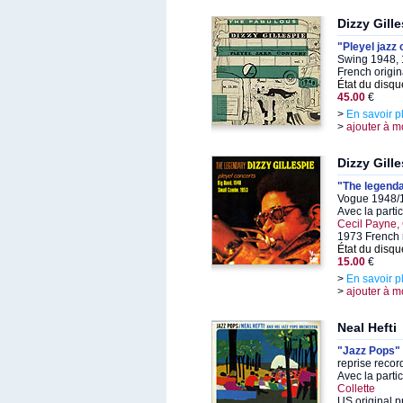
Dizzy Gill
"Pleyel jazz 
Swing 1948, 
French origin
État du disqu
45.00
€
>
En savoir p
>
ajouter à m
Dizzy Gill
"The legenda
Vogue 1948/1
Avec la parti
Cecil Payne
1973 French 
État du disqu
15.00
€
>
En savoir p
>
ajouter à m
Neal Hefti
"Jazz Pops"
reprise reco
Avec la parti
Collette
US original p