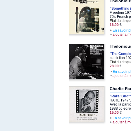
Theloniou
"Something i
Freedom 1971
70's French 
État du disqu
16.00
€
>
En savoir p
>
ajouter à m
Theloniou
"The Comple
black lion 19
État du disqu
28.00
€
>
En savoir p
>
ajouter à m
Charlie Pa
"Rare 'Bird'"
RARE 1947/5
Avec la parti
1988 cd editi
15.00
€
>
En savoir p
>
ajouter à m