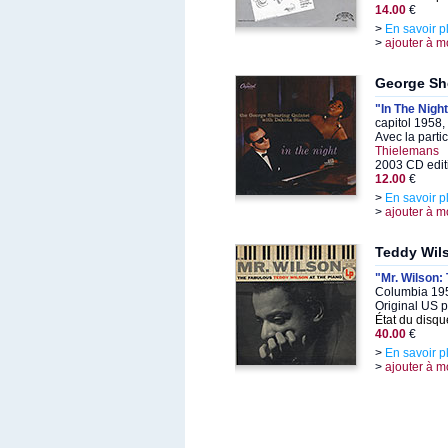
14.00
€
>
En savoir p
>
ajouter à m
George Sh
"In The Nigh
capitol 1958
Avec la parti
Thielemans
2003 CD edit
12.00
€
>
En savoir p
>
ajouter à m
Teddy Wil
"Mr. Wilson:
Columbia 195
Original US 
État du disqu
40.00
€
>
En savoir p
>
ajouter à m