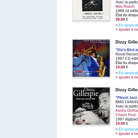
Avec la parti
Max Roach
1988 cd editi
État du disqu
38.00
€
>
En savoir p
>
ajouter à m
Dizzy Gill
"Diz'n Bird a
Roost Record
1997 CD edit
État du disqu
10.00
€
>
En savoir p
>
ajouter à m
Dizzy Gill
"Pleyel Jazz
BMG 1948/49
Avec la parti
Kenny Dorham
Chano Pozo
1997 digipac
10.00
€
>
En savoir p
>
ajouter à m