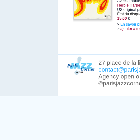
Avec la parti
Herbie Harpe
US original p
État du disqu
15.00
€
>
En savoir p
>
ajouter à m
27 place de la 
contact@parisj
Agency open on
©parisjazzcorn