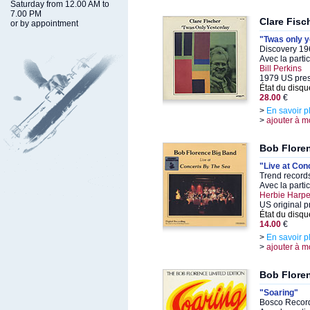
Saturday from 12.00 AM to
7.00 PM
Clare Fisc
or by appointment
"Twas only 
Discovery 19
Avec la parti
Bill Perkins
1979 US pre
État du disqu
28.00
€
>
En savoir p
>
ajouter à m
Bob Flore
"Live at Con
Trend record
Avec la parti
Herbie Harper
US original p
État du disqu
14.00
€
>
En savoir p
>
ajouter à m
Bob Flore
"Soaring"
Bosco Record