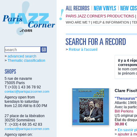
PARIS JAZZ CORNER'S PRODUCTIONS
|
WHO ARE WE ?
|
HELP & INFORMATION
|
TE
>
Retour à l'accueil
>
advanced search
>
Thematic classification
il y a 4 ré
correspond
le nom co
le prénom
5 rue de navarre
75005 Paris
T: (+33) 1 43 36 78 92
Clare Fisc
contact@parisjazzcorner.com
Agency open from
"Thesaurus"
tuesdays to saturday
Atlantic 1969
from 12.00 AM to 8.00 PM
Avec la parti
Bill Perkins
US original p
27 place de la libération
État du disqu
30250 Sommières
30.00
€
T : (+33) 4 66 35 42 83
contact@parisjazzcorner.com
>
En savoir p
>
ajouter à m
Agency open on: