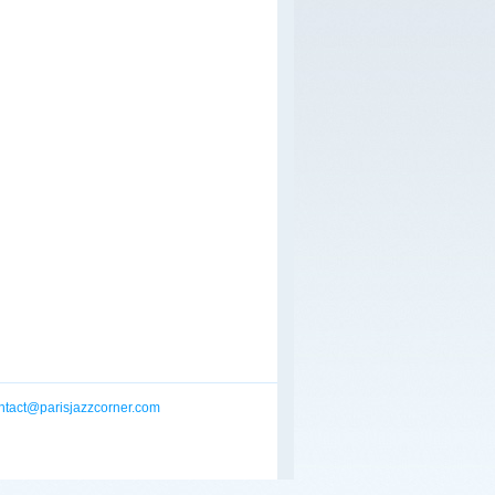
ntact@parisjazzcorner.com