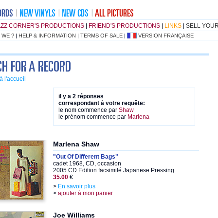
AZZ CORNER'S PRODUCTIONS
|
FRIEND'S PRODUCTIONS
|
LINKS
|
SELL YOU
 WE ?
|
HELP & INFORMATION
|
TERMS OF SALE
|
VERSION FRANÇAISE
à l'accueil
il y a 2 réponses
correspondant à votre requête:
le nom commence par
Shaw
le prénom commence par
Marlena
Marlena Shaw
"Out Of Different Bags"
cadet 1968, CD, occasion
2005 CD Edition facsimilé Japanese Pressing
35.00
€
>
En savoir plus
>
ajouter à mon panier
Joe Williams