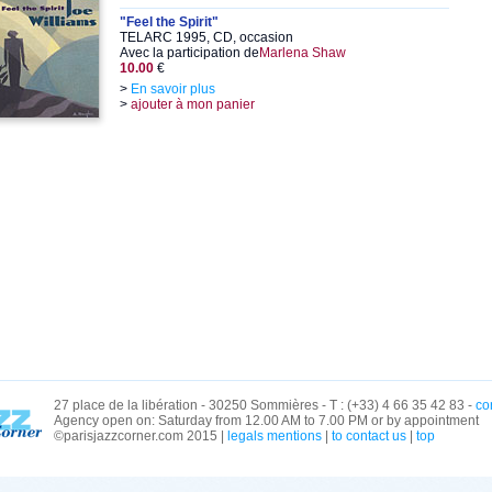
"Feel the Spirit"
TELARC 1995, CD, occasion
Avec la participation de
Marlena Shaw
10.00
€
>
En savoir plus
>
ajouter à mon panier
27 place de la libération - 30250 Sommières - T : (+33) 4 66 35 42 83 -
co
Agency open on: Saturday from 12.00 AM to 7.00 PM or by appointment
©parisjazzcorner.com 2015 |
legals mentions
|
to contact us
|
top