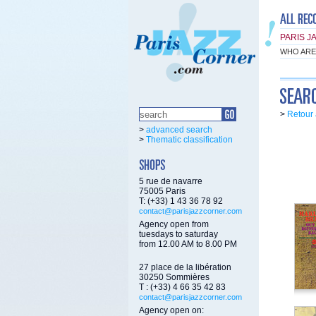
PARIS J
WHO ARE
>
Retour 
>
advanced search
>
Thematic classification
5 rue de navarre
75005 Paris
T: (+33) 1 43 36 78 92
contact@parisjazzcorner.com
Agency open from
tuesdays to saturday
from 12.00 AM to 8.00 PM
27 place de la libération
30250 Sommières
T : (+33) 4 66 35 42 83
contact@parisjazzcorner.com
Agency open on: