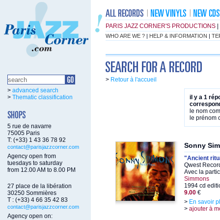
PARIS JAZZ CORNER'S PRODUCTIONS
|
WHO ARE WE ?
|
HELP & INFORMATION
|
TE
>
Retour à l'accueil
>
advanced search
>
Thematic classification
il y a 1 ré
correspond
le nom co
le prénom
5 rue de navarre
75005 Paris
T: (+33) 1 43 36 78 92
Sonny Si
contact@parisjazzcorner.com
Agency open from
"Ancient ritu
tuesdays to saturday
Qwest Record
from 12.00 AM to 8.00 PM
Avec la parti
Simmons
1994 cd editi
27 place de la libération
9.00
€
30250 Sommières
T : (+33) 4 66 35 42 83
>
En savoir p
contact@parisjazzcorner.com
>
ajouter à m
Agency open on: