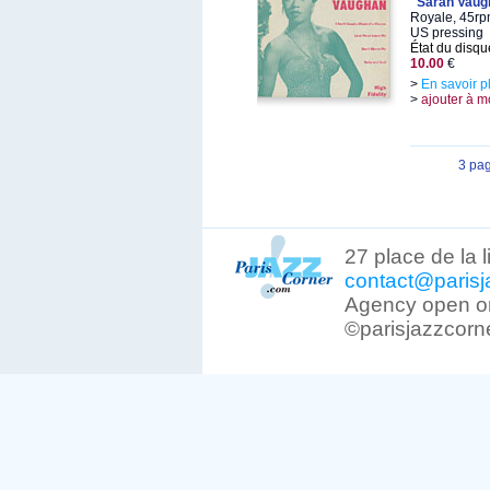
"Sarah Vaug
Royale, 45rp
US pressing
État du disqu
10.00
€
>
En savoir p
>
ajouter à m
3 pa
27 place de la 
contact@parisj
Agency open on
©parisjazzcorn