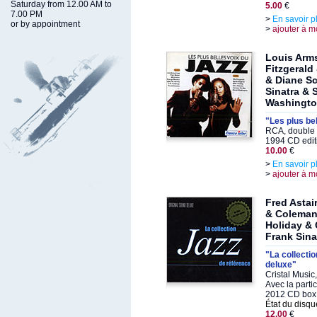
Saturday from 12.00 AM to
5.00
€
7.00 PM
>
En savoir p
or by appointment
>
ajouter à m
Louis Arms
Fitzgerald
& Diane S
Sinatra &
Washingt
"Les plus bel
RCA, double 
1994 CD edit
10.00
€
>
En savoir p
>
ajouter à m
Fred Astai
& Coleman
Holiday & 
Frank Sin
"La collecti
deluxe"
Cristal Music
Avec la parti
2012 CD box
État du disqu
12.00
€