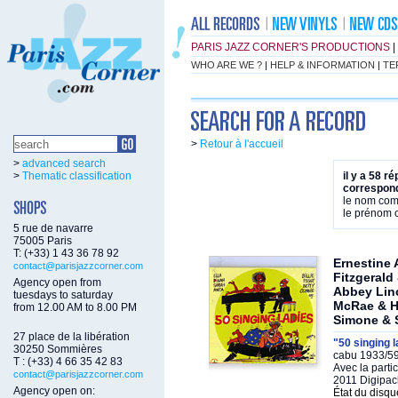
PARIS JAZZ CORNER'S PRODUCTIONS
|
WHO ARE WE ?
|
HELP & INFORMATION
|
TE
>
Retour à l'accueil
>
advanced search
>
Thematic classification
il y a 58 r
correspond
le nom co
le prénom
5 rue de navarre
75005 Paris
T: (+33) 1 43 36 78 92
Ernestine 
contact@parisjazzcorner.com
Fitzgeral
Agency open from
Abbey Lin
tuesdays to saturday
McRae & He
from 12.00 AM to 8.00 PM
Simone & 
27 place de la libération
"50 singing 
30250 Sommières
cabu 1933/59
T : (+33) 4 66 35 42 83
Avec la parti
contact@parisjazzcorner.com
2011 Digipac
Agency open on:
État du disqu