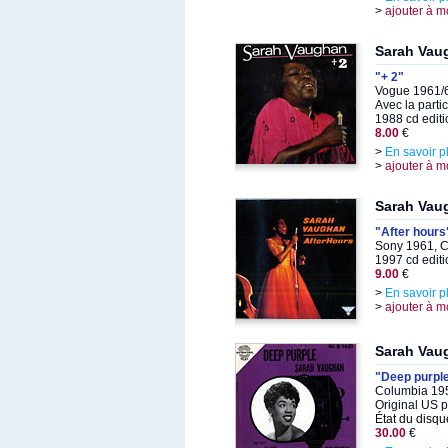
>
ajouter à m
Sarah Vau
"+ 2"
Vogue 1961/6
Avec la parti
1988 cd editi
8.00
€
>
En savoir p
>
ajouter à m
Sarah Vau
"After hours
Sony 1961, C
1997 cd editi
9.00
€
>
En savoir p
>
ajouter à m
Sarah Vau
"Deep purpl
Columbia 195
Original US 
État du disqu
30.00
€