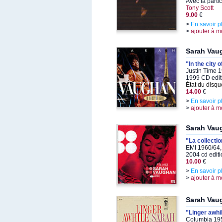
Avec la parti
Tony Scott
9.00
€
>
En savoir p
>
ajouter à m
Sarah Vau
"In the city o
Justin Time 
1999 CD edit
État du disqu
14.00
€
>
En savoir p
>
ajouter à m
Sarah Vau
"La collecti
EMI 1960/64,
2004 cd editi
10.00
€
>
En savoir p
>
ajouter à m
Sarah Vau
"Linger awhi
Columbia 195