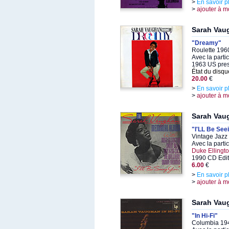
>
En savoir p
>
ajouter à m
Sarah Vau
"Dreamy"
Roulette 196
Avec la parti
1963 US pre
État du disqu
20.00
€
>
En savoir p
>
ajouter à m
Sarah Vau
"I'LL Be See
Vintage Jazz
Avec la parti
Duke Ellingt
1990 CD Edit
6.00
€
>
En savoir p
>
ajouter à m
Sarah Vau
"In Hi-Fi"
Columbia 194