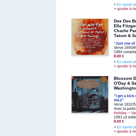
>
En savoir p
>
ajouter à m
Dee Dee Br
Ella Fitzg
Charlie Pa
Tatum & S
"Just one of 
Verve 1950/9
1994 compila
8.00
€
>
En savoir p
>
ajouter à m
Blossom De
O'Day & S
Washingt
"I get a kick
Vol.2"
Verve 1932/5
Avec la parti
Holiday, ¬ Var
1991 cd editi
9.00
€
>
En savoir p
>
ajouter à m