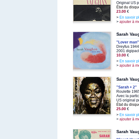
Original US 
État du disqu
23.00
€
>
En savoir p
>
ajouter à m
Sarah Vau
"Lover man"
Dreyfus 1944
2001 digipack
10.00
€
>
En savoir p
>
ajouter à m
Sarah Vau
"Sarah + 2"
Roulette 196
Avec la parti
US original p
État du disqu
25.00
€
>
En savoir p
>
ajouter à m
Sarah Vau