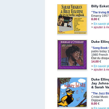
Billy Ecks
"The Irving 
Emarcy 1957,
8.00
€
>
En savoir p
>
ajouter à m
Duke Elli
"Song Book
pablo today 
1980 French 
État du disqu
14.00
€
>
En savoir p
>
ajouter à m
Duke Ellin
Jay Johnso
& Sarah V
"The Jazz Bi
Cristal Musi
Digipack
8.00
€
>
En savoir p