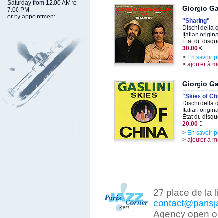
Saturday from 12.00 AM to
Giorgio Ga
7.00 PM
or by appointment
"Sharing"
Dischi della 
Italian origin
État du disqu
30.00
€
>
En savoir p
>
ajouter à m
Giorgio Ga
"Skies of Ch
Dischi della 
Italian origin
État du disqu
20.00
€
>
En savoir p
>
ajouter à m
27 place de la 
contact@parisj
Agency open on