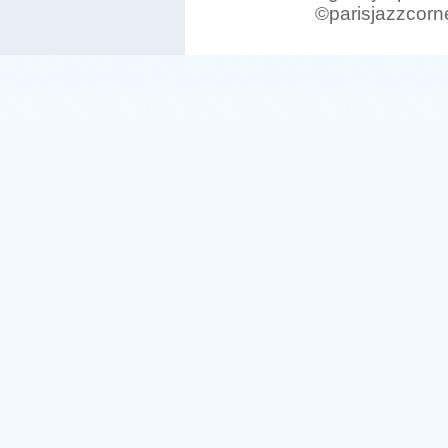
©parisjazzcorn