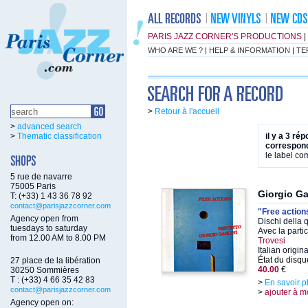
PARIS JAZZ CORNER'S PRODUCTIONS
|
WHO ARE WE ?
|
HELP & INFORMATION
|
TE
>
Retour à l'accueil
>
advanced search
>
Thematic classification
il y a 3 ré
correspond
le label c
5 rue de navarre
75005 Paris
Giorgio Ga
T: (+33) 1 43 36 78 92
contact@parisjazzcorner.com
"Free action
Agency open from
Dischi della 
tuesdays to saturday
Avec la parti
from 12.00 AM to 8.00 PM
Trovesi
Italian origin
État du disqu
27 place de la libération
40.00
€
30250 Sommières
T : (+33) 4 66 35 42 83
>
En savoir p
contact@parisjazzcorner.com
>
ajouter à m
Agency open on: