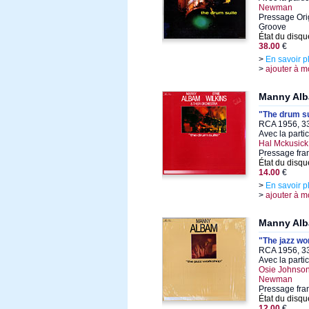
Newman
Pressage Ori
Groove
État du disqu
38.00
€
>
En savoir p
>
ajouter à m
Manny Alb
"The drum su
RCA 1956, 33
Avec la parti
Hal Mckusick
Pressage fra
État du disqu
14.00
€
>
En savoir p
>
ajouter à m
Manny Al
"The jazz w
RCA 1956, 33
Avec la parti
Osie Johnson
Newman
Pressage fra
État du disqu
12.00
€