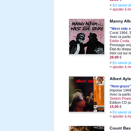
>
En savoir p
>
ajouter à m
Manny Al
"West side s
Coral 1964, 3
Avec la parti
Eddie Costa
Pressage ori
État du disqu
mini cut sur l
26.00
€
>
En savoir p
>
ajouter à m
Albert Ayle
"New grass"
impulse 1969
Avec la parti
Seldon Powell
Edition CD j
15.00
€
>
En savoir p
>
ajouter à m
Count Bas