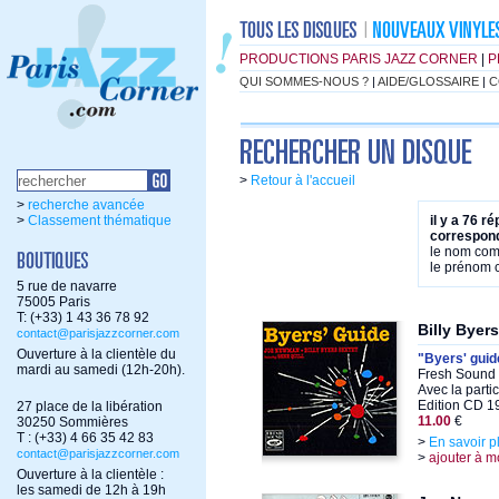
PRODUCTIONS PARIS JAZZ CORNER
|
P
QUI SOMMES-NOUS ?
|
AIDE/GLOSSAIRE
|
C
>
Retour à l'accueil
>
recherche avancée
>
Classement thématique
il y a 76 r
correspond
le nom co
le prénom
5 rue de navarre
75005 Paris
T: (+33) 1 43 36 78 92
Billy Bye
contact@parisjazzcorner.com
Ouverture à la clientèle du
"Byers' guid
mardi au samedi (12h-20h).
Fresh Sound 
Avec la parti
Edition CD 1
27 place de la libération
11.00
€
30250 Sommières
T : (+33) 4 66 35 42 83
>
En savoir p
contact@parisjazzcorner.com
>
ajouter à m
Ouverture à la clientèle :
les samedi de 12h à 19h