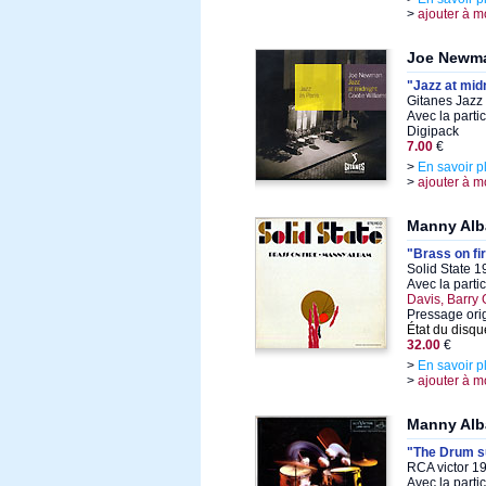
>
ajouter à m
Joe Newma
"Jazz at mid
Gitanes Jazz 
Avec la parti
Digipack
7.00
€
>
En savoir p
>
ajouter à m
Manny Al
"Brass on fi
Solid State 1
Avec la parti
Davis, Barry
Pressage orig
État du disqu
32.00
€
>
En savoir p
>
ajouter à m
Manny Alb
"The Drum s
RCA victor 1
Avec la parti