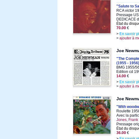
"Salute to S
RCA victor 1
Pressage US 
DEDICACE 
État du disqu
70.00
€
>
En savoir p
>
ajouter à m
Joe Newm
"The Comple
(1955 - 1956
BMG 1955/56
Edition cd 1
14.00
€
>
En savoir p
>
ajouter à m
Joe Newm
"With woodw
Roulette 1958
Avec la parti
Jones, Frank
Pressage ori
État du disqu
36.00
€
>
En savoir p