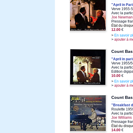
"April in Par
Verve 1955-5
Avec la parti
Joe Newman,
Pressage fra
État du disqu
12.00
€
>
En savoir p
>
ajouter à m
Count Bas
"April in par
Verve 1955/5
Avec la parti
Edition digi
10.00
€
>
En savoir p
>
ajouter à m
Count Bas
"Breakfast 
Roulette 195
Avec la parti
Joe Williams
Pressage fra
État du disqu
14.00
€