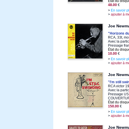
État du disqu
48.00
€
>
En savoir p
>
ajouter à m
Joe Newm
"Horizons d
RCA, 33t, mo
Avec la parti
Pressage fra
État du disqu
10.00
€
>
En savoir p
>
ajouter à m
Joe Newm
"I'm still sw
RCA victor 1
Avec la parti
Pressage US 
COUVERTUR
État du disqu
150.00
€
>
En savoir p
>
ajouter à m
Joe Newm