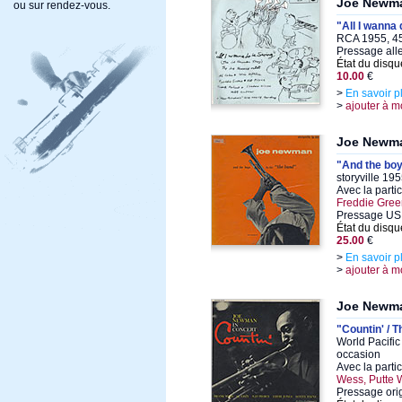
Joe Newm
ou sur rendez-vous.
"All I wanna 
RCA 1955, 45
Pressage al
État du disqu
10.00
€
>
En savoir p
>
ajouter à m
Joe Newm
"And the boy
storyville 19
Avec la parti
Freddie Gree
Pressage US 
État du disqu
25.00
€
>
En savoir p
>
ajouter à m
Joe Newm
"Countin' / 
World Pacifi
occasion
Avec la parti
Wess, Putte
Pressage ori