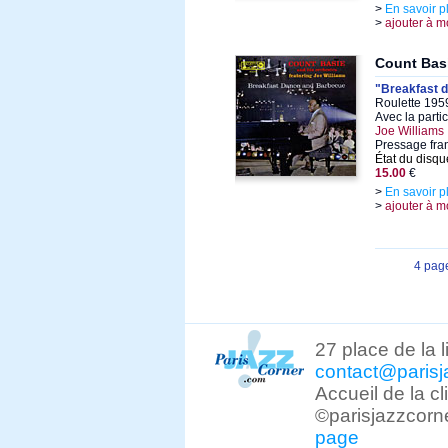
>
En savoir p
>
ajouter à m
Count Bas
"Breakfast 
Roulette 195
Avec la parti
Joe Williams
Pressage fra
État du disqu
15.00
€
>
En savoir p
>
ajouter à m
4 pag
27 place de la 
contact@parisj
Accueil de la c
©parisjazzcorn
page